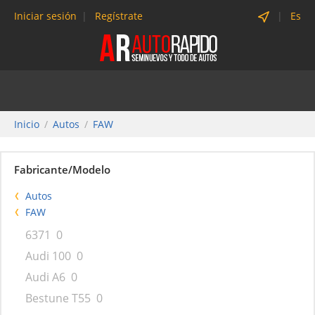
Iniciar sesión
Regístrate
Es
Inicio
Autos
FAW
Fabricante/Modelo
Autos
FAW
6371
0
Audi 100
0
Audi A6
0
Bestune T55
0