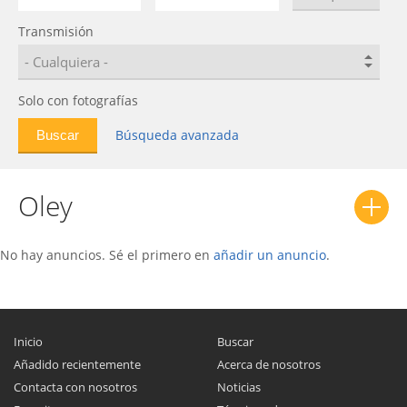
S80
0
Transmisión
Sirius S80
0
V2
0
V5
0
Solo con fotografías
Vela
0
Búsqueda avanzada
Vita
0
Volkswagen Bora
0
Oley
Volkswagen City Golf
0
Volkswagen Jetta
0
Xiali N3
0
No hay anuncios. Sé el primero en
añadir un anuncio
.
Xiali N5
0
Xiali N7
0
Inicio
Buscar
Añadido recientemente
Acerca de nosotros
Contacta con nosotros
Noticias