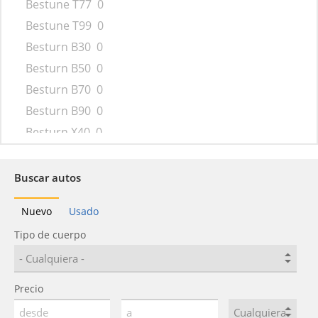
Bestune T77
0
Bestune T99
0
Besturn B30
0
Besturn B50
0
Besturn B70
0
Besturn B90
0
Besturn X40
0
Besturn X80
0
C131
0
Buscar autos
D60
0
Nuevo
Usado
Jiabao
0
Tipo de cuerpo
Jinn
0
Kun Cheng
0
M80
0
Precio
Oley
0