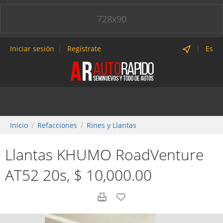
728x90
Iniciar sesión
Regístrate
Es
Inicio
Refacciones
Rines y Llantas
Llantas KHUMO RoadVenture
AT52 20s, $ 10,000.00